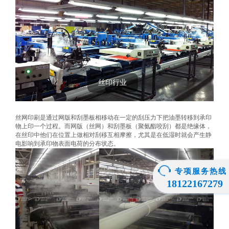
丝印行业
丝网印刷是通过网版和刮墨板相移动在一定的刮压力下把油墨转移到承印
物上印一个过程。而网版（丝网）和刮墨板（聚氨酯咬刮）都是绝缘体，
在丝印中他们在位置上做相对刮移互相摩擦，尤其是在低湿时就会产生静
电影响到承印物表面电荷的分布状态。
专项服务热线
18122167279