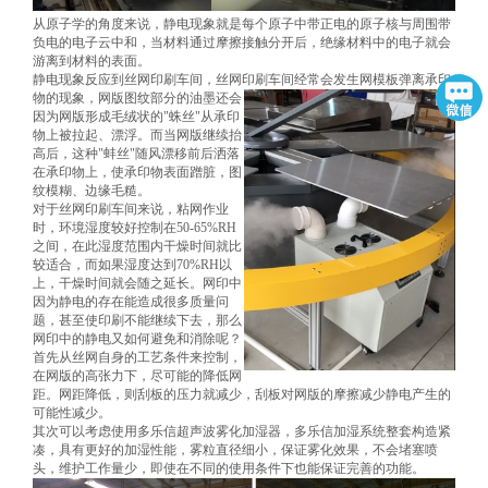
从原子学的角度来说，静电现象就是每个原子中带正电的原子核与周围带
负电的电子云中和，当材料通过摩擦接触分开后，绝缘材料中的电子就会
游离到材料的表面。
静电现象反应到丝网印刷车间，丝网印刷车间经常会发生网模板弹离承印
物的现象，网版图纹部分的油墨还会
因为网版形成毛绒状的
"蛛丝"从承印
物上被拉起、漂浮。而当网版继续抬
高后，这种"蚌丝"随风漂移前后洒落
在承印物上，使承印物表面蹭脏，图
纹模糊、边缘毛糙。
对于丝网印刷车间来说，粘网作业
时，环境湿度较好控制在
50-65%RH
之间，在此湿度范围内干燥时间就比
较适合，而如果湿度达到70%RH以
上，干燥时间就会随之延长。网印中
因为静电的存在能造成很多质量问
题，甚至使印刷不能继续下去，那么
网印中的静电又如何避免和消除呢？
首先从丝网自身的工艺条件来控制，
在网版的高张力下，尽可能的降低网
距。网距降低，则刮板的压力就减少，刮板对网版的摩擦减少静电产生的
可能性减少。
其次可以考虑使用
多乐信超声波雾化
加湿器，
多乐信
加湿系统整套构造紧
凑，具有更好的加湿性能，雾粒直径细小，保证雾化效果，不会堵塞喷
头，维护工作量少，即使在不同的使用条件下也能保证完善的功能。