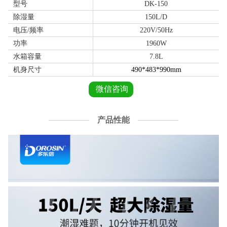
型号
DK-150
除湿量
150L/D
电压/频率
220V/50Hz
功率
1960W
水箱容量
7.8L
机身尺寸
490*483*990mm
微信咨询
产品性能