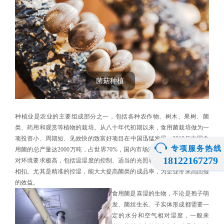
菌菇种植
种植业是农业的主要组成部分之一，包括各种农作物、树木、果树、菌
类、药用和观赏等植物的栽培。从八十年代初期以来，食用菌栽培做为一
项投资小、周期短、见效快的致富好项目在中国迅猛发展。2010年中国食
专项服务热线
用菌的总产量达2000万吨，占世界70%，国内市场潜力巨大，然而，菌类
18122167279
对环境要求极高，包括温湿度的控制、适当的光照和通风，生产过程环环
相扣。尤其是精准的控湿，能大大提高菌类的成品率，为企业带来高回报
的效益。
食用菌是喜湿的生物，不论是孢子萌
发、菌丝生长、子实体形成都需要一
定的水分和空气相对湿度，一般来