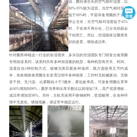
说，菌丝体生长的空气相对湿度，以
80%-95%较为适宜。当空气相对湿度
低于60%时，平菇等食用菌的子实体
停止生长；当空气相对湿度低于45%
时，子实体不再分化，已分化幼菇会
干枯死亡。所以，控湿能保证菌类良
好的发育，增加成活率。
针对菌类种植这一行业的加湿需求，多乐信的控湿团队专门研发出食用菌
专用加湿系列，该系列共有多种加湿量的机型，每种机型有开关、时间、
湿度自动3种控制方式，能够完美匹配各种场所，既方面使用又节约成
本，有效根除食用菌生长发育过程中多种病害；工作时无机械驱动、无噪
音干扰、无污染、出雾颗粒小于5微米，雾化效率高，可使食用菌出芽率
从60%增加到90%；菌芽培养和出库天数比以前缩短7天，高产优质增收，
成活率增加至90%。另外，主机壳采用不锈钢材料，坚固耐用，在各种环
境中无老化、锈蚀现象，保证常年稳定运行。